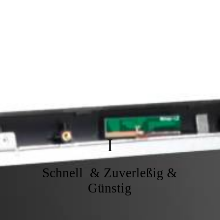
I
Schnell & Zuverleßig &
Günstig