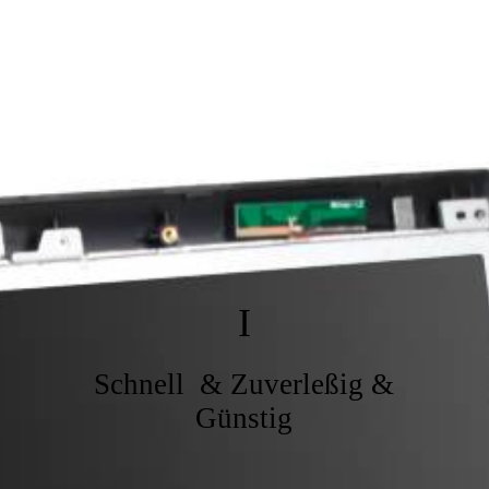
I
Schnell & Zuverleßig &
Günstig